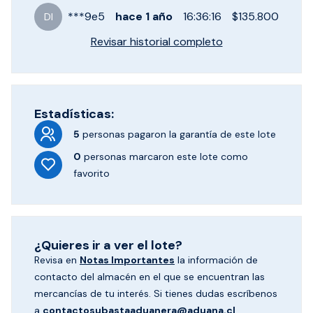
***
9e5
hace
1 año
16:36:16
$135.800
DI
Revisar historial completo
Estadísticas:
5
personas pagaron
la garantía de este lote
0
personas marcaron
este lote como
favorito
¿Quieres ir a ver el lote?
Revisa en
Notas Importantes
la información de
contacto del almacén en el que se encuentran las
mercancías de tu interés. Si tienes dudas escríbenos
a
contactosubastaaduanera@aduana.cl