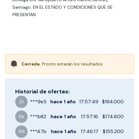
Santiago. EN EL ESTADO Y CONDICIONES QUE SE
PRESENTAN.
Cerrada.
Pronto estarán los resultados
Historial de ofertas:
***
9e5
hace
1 año
17:57:49
$194.000
DI
***
b82
hace
1 año
17:57:16
$174.600
PA
***
47b
hace
1 año
17:46:17
$155.200
FM