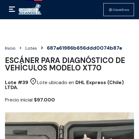
687a61986b656ddd0074b87e
Inicio
Lotes
ESCÁNER PARA DIAGNÓSTICO DE
VEHÍCULOS MODELO XT70
Lote #
39
Lote ubicado en
DHL Express (Chile)
LTDA.
Precio inicial
$97.000