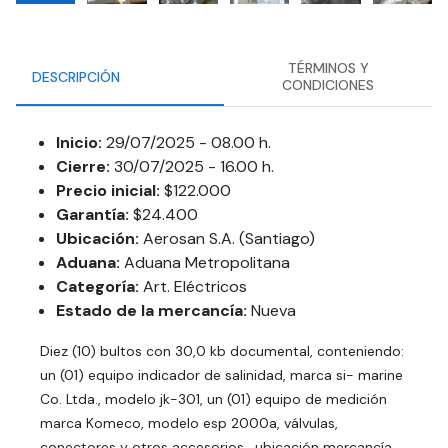
TÉRMINOS Y
DESCRIPCIÓN
CONDICIONES
Inicio:
29/07/2025 - 08.00 h.
Cierre:
30/07/2025 - 16.00 h.
Precio inicial:
$122.000
Garantía:
$24.400
Ubicación:
Aerosan S.A. (Santiago)
Aduana:
Aduana Metropolitana
Categoría:
Art. Eléctricos
Estado de la mercancía:
Nueva
Diez (10) bultos con 30,0 kb documental, conteniendo:
un (01) equipo indicador de salinidad, marca si- marine
Co. Ltda., modelo jk-301, un (01) equipo de medición
marca Komeco, modelo esp 2000a, válvulas,
conectores y otros accesorios . ubicación mercancía