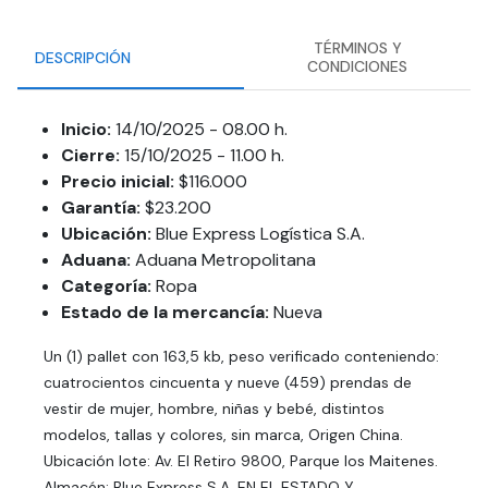
TÉRMINOS Y
DESCRIPCIÓN
CONDICIONES
Inicio:
14/10/2025 - 08.00 h.
Cierre:
15/10/2025 - 11.00 h.
Precio inicial:
$116.000
Garantía:
$23.200
Ubicación:
Blue Express Logística S.A.
Aduana:
Aduana Metropolitana
Categoría:
Ropa
Estado de la mercancía:
Nueva
Un (1) pallet con 163,5 kb, peso verificado conteniendo:
cuatrocientos cincuenta y nueve (459) prendas de
vestir de mujer, hombre, niñas y bebé, distintos
modelos, tallas y colores, sin marca, Origen China.
Ubicación lote: Av. El Retiro 9800, Parque los Maitenes.
Almacén: Blue Express S.A. EN EL ESTADO Y