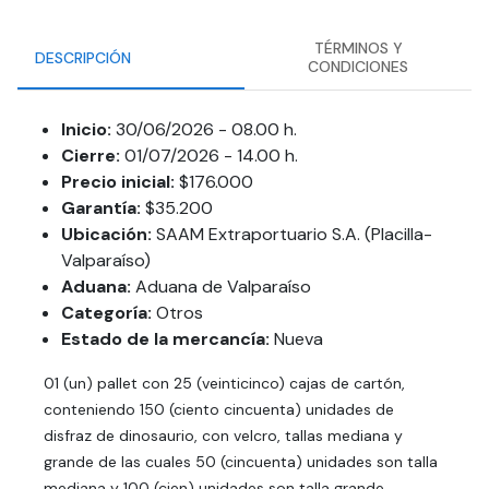
TÉRMINOS Y
DESCRIPCIÓN
CONDICIONES
Inicio:
30/06/2026 - 08.00 h.
Cierre:
01/07/2026 - 14.00 h.
Precio inicial:
$176.000
Garantía:
$35.200
Ubicación:
SAAM Extraportuario S.A. (Placilla-
Valparaíso)
Aduana:
Aduana de Valparaíso
Categoría:
Otros
Estado de la mercancía:
Nueva
01 (un) pallet con 25 (veinticinco) cajas de cartón,
conteniendo 150 (ciento cincuenta) unidades de
disfraz de dinosaurio, con velcro, tallas mediana y
grande de las cuales 50 (cincuenta) unidades son talla
mediana y 100 (cien) unidades son talla grande,