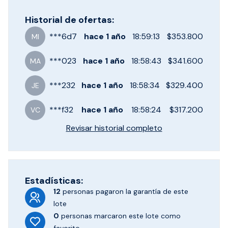
Historial de ofertas:
***
6d7
hace
1 año
18:59:13
$353.800
MI
***
023
hace
1 año
18:58:43
$341.600
MA
***
232
hace
1 año
18:58:34
$329.400
JE
***
f32
hace
1 año
18:58:24
$317.200
VC
Revisar historial completo
Estadísticas:
12
personas pagaron
la garantía de este
lote
0
personas marcaron
este lote como