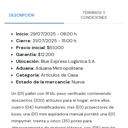
TÉRMINOS Y
DESCRIPCIÓN
CONDICIONES
Inicio:
29/07/2025 - 08.00 h.
Cierre:
31/07/2025 - 15.00 h.
Precio inicial:
$61.000
Garantía:
$12.200
Ubicación:
Blue Express Logística S.A.
Aduana:
Aduana Metropolitana
Categoría:
Artículos de Casa
Estado de la mercancía:
Nueva
Un (01) pallet con 91 kb, peso verificado conteniendo:
doscientos (200) artículos para el hogar, entre ellos
cuatro (04) humidificadores; tres (03) proyectores de
luces; una (01) mini aspiradora manual portátil; una (01)
minipymer; treinta y cinco (35) potes para
almacenamiento de material plástico, seis (06) mini kit