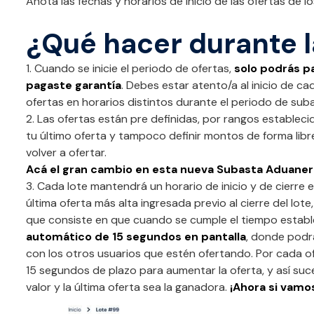
Anota las fechas y horarios de inicio de las ofertas de lo
¿Qué hacer durante l
1. Cuando se inicie el periodo de ofertas,
solo podrás pa
pagaste garantía
. Debes estar atento/a al inicio de ca
ofertas en horarios distintos durante el periodo de sub
2. Las ofertas están pre definidas, por rangos establec
tu último oferta y tampoco definir montos de forma libr
volver a ofertar.
Acá el gran cambio en esta nueva Subasta Aduaner
3. Cada lote mantendrá un horario de inicio y de cierre 
última oferta más alta ingresada previo al cierre del lote
que consiste en que cuando se cumple el tiempo estable
automático de 15 segundos en pantalla
, donde podrá
con los otros usuarios que estén ofertando. Por cada of
15 segundos de plazo para aumentar la oferta, y así su
valor y la última oferta sea la ganadora.
¡Ahora si vamos