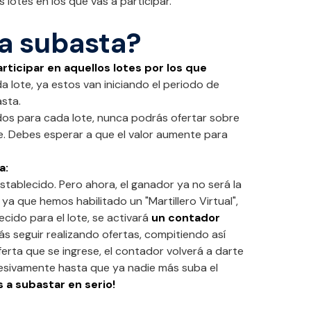
s lotes en los que vas a participar.
a subasta?
rticipar en aquellos lotes por los que
da lote, ya estos van iniciando el periodo de
asta.
idos para cada lote, nunca podrás ofertar sobre
e. Debes esperar a que el valor aumente para
a:
establecido. Pero ahora, el ganador ya no será la
, ya que hemos habilitado un "Martillero Virtual",
cido para el lote, se activará
un contador
s seguir realizando ofertas, compitiendo así
erta que se ingrese, el contador volverá a darte
cesivamente hasta que ya nadie más suba el
 a subastar en serio!