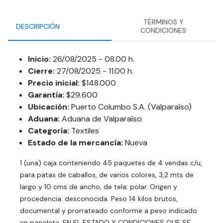
TÉRMINOS Y
DESCRIPCIÓN
CONDICIONES
Inicio:
26/08/2025 - 08.00 h.
Cierre:
27/08/2025 - 11.00 h.
Precio inicial:
$148.000
Garantía:
$29.600
Ubicación:
Puerto Columbo S.A. (Valparaíso)
Aduana:
Aduana de Valparaíso
Categoría:
Textiles
Estado de la mercancía:
Nueva
1 (una) caja conteniendo 45 paquetes de 4 vendas c/u,
para patas de caballos, de varios colores, 3,2 mts de
largo y 10 cms de ancho, de tela: polar. Origen y
procedencia: desconocida. Peso 14 kilos brutos,
documental y prorrateado conforme a peso indicado
en papeleta. EN EL ESTADO Y CONDICIONES QUE SE