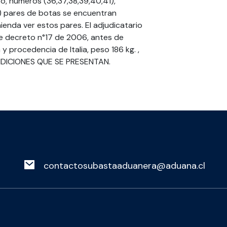
o, números (36,37,38,39,40,41),
e) pares de botas se encuentran
enda ver estos pares. El adjudicatario
e decreto n°17 de 2006, antes de
y procedencia de Italia, peso 186 kg. ,
ONDICIONES QUE SE PRESENTAN.
contactosubastaaduanera@aduana.cl