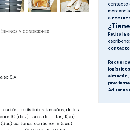
contacto d
mercancías
a
contac
¿Tien
TÉRMINOS Y CONDICIONES
Revisa la 
escríbeno
contacto
Recuerda
logístico
almacén, 
aíso S.A.
previamen
Aduanas 
de cartón de distintos tamaños, de los
rior 10 (diez) pares de botas, 1(un)
 (dos) cartones contienen 6 (seis)