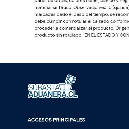
pares de botas, colores camel, blanco y negr
material sintético. Observaciones: 15 (quinc
marcadas dado el paso del tiempo, se recomi
debe cumplir con rotular el calzado conform
proceder a comercializar el producto. Origen 
producto sin rotulado . EN EL ESTADO Y C
ACCESOS PRINCIPALES