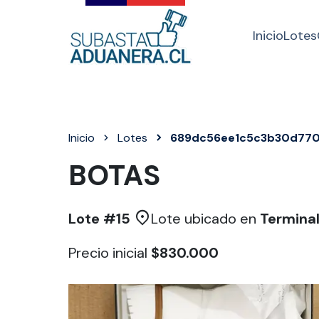
Inicio
Lotes
Inicio
Lotes
689dc56ee1c5c3b30d770
BOTAS
Lote #
15
Lote ubicado en
Terminal
Precio inicial
$830.000