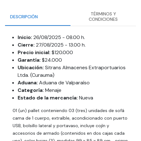
TÉRMINOS Y
DESCRIPCIÓN
CONDICIONES
Inicio:
26/08/2025 - 08.00 h.
Cierre:
27/08/2025 - 13.00 h.
Precio inicial:
$120.000
Garantía:
$24.000
Ubicación:
Sitrans Almacenes Extraportuarios
Ltda. (Curauma)
Aduana:
Aduana de Valparaíso
Categoría:
Menaje
Estado de la mercancía:
Nueva
01 (un) pallet conteniendo 03 (tres) unidades de sofá
cama de 1 cuerpo, extraíble, acondicionado con puerto
USB, bolsillo lateral y portavaso, incluye cojín y
accesorios de armado (contenidos en dos cajas cada
uno), color beige (3), medidas 99 x 85 x 89 cm. , origen