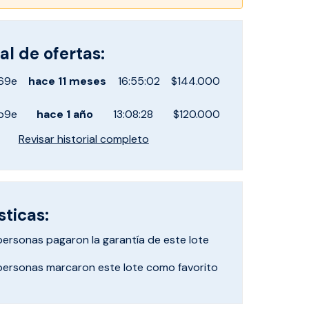
al de ofertas:
69e
hace
11 meses
16:55:02
$144.000
b9e
hace
1 año
13:08:28
$120.000
Revisar historial completo
sticas:
personas pagaron
la garantía de este lote
personas marcaron
este lote como favorito