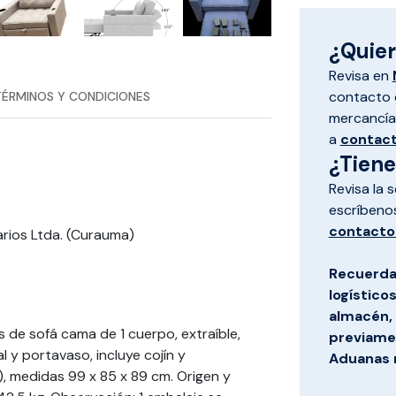
¿Quiere
Revisa en
contacto d
TÉRMINOS Y CONDICIONES
mercancías
a
contac
¿Tien
Revisa la 
escríbeno
contacto
rios Ltda. (Curauma)
Recuerda
logístico
almacén, 
s de sofá cama de 1 cuerpo, extraíble,
previamen
l y portavaso, incluye cojín y
Aduanas 
1), medidas 99 x 85 x 89 cm. Origen y