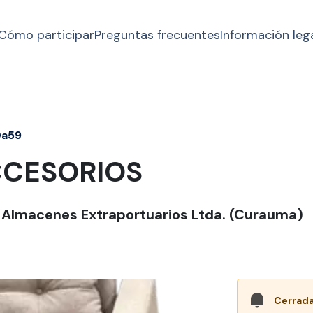
Cómo participar
Preguntas frecuentes
Información leg
0a59
CCESORIOS
s Almacenes Extraportuarios Ltda. (Curauma)
Cerrada