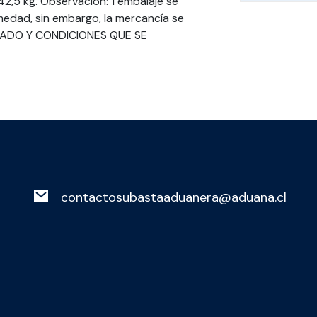
2,5 kg. Observación: 1 embalaje se
edad, sin embargo, la mercancía se
STADO Y CONDICIONES QUE SE
contactosubastaaduanera@aduana.cl