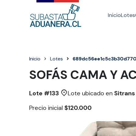
Inicio
Lotes
Inicio
Lotes
689dc56ee1c5c3b30d77
SOFÁS CAMA Y A
Lote #
133
Lote ubicado en
Sitran
Precio inicial
$120.000