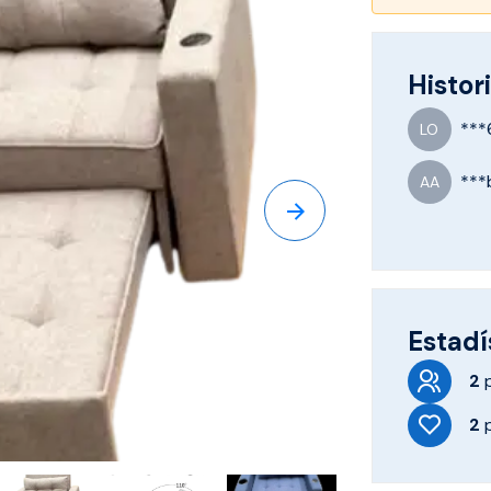
Histori
***
LO
***
AA
Estadí
2
2