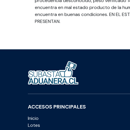
procedencia desconocido, peso verificado 14
encuentra en mal estado producto de la hum
encuentra en buenas condiciones. EN EL E
PRESENTAN.
ACCESOS PRINCIPALES
Inicio
Lotes