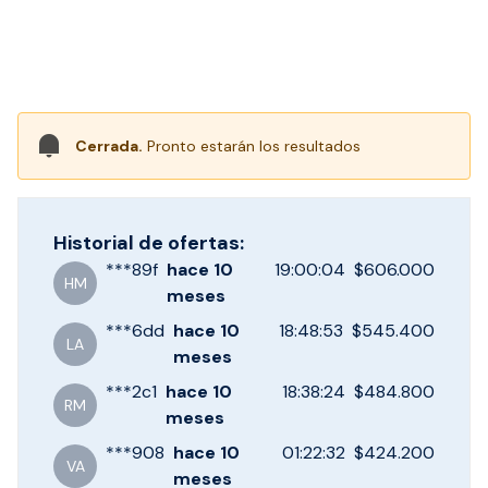
Cerrada.
Pronto estarán los resultados
Historial de ofertas:
***
89f
hace
10
19:00:04
$606.000
HM
meses
***
6dd
hace
10
18:48:53
$545.400
LA
meses
***
2c1
hace
10
18:38:24
$484.800
RM
meses
***
908
hace
10
01:22:32
$424.200
VA
meses