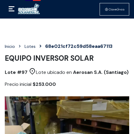
68e021cf72c59d58eaa67113
Inicio
Lotes
EQUIPO INVERSOR SOLAR
Lote #
97
Lote ubicado en
Aerosan S.A. (Santiago)
Precio inicial
$253.000