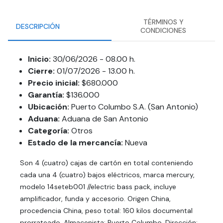
TÉRMINOS Y
DESCRIPCIÓN
CONDICIONES
Inicio:
30/06/2026 - 08.00 h.
Cierre:
01/07/2026 - 13.00 h.
Precio inicial:
$680.000
Garantía:
$136.000
Ubicación:
Puerto Columbo S.A. (San Antonio)
Aduana:
Aduana de San Antonio
Categoría:
Otros
Estado de la mercancía:
Nueva
Son 4 (cuatro) cajas de cartón en total conteniendo
cada una 4 (cuatro) bajos eléctricos, marca mercury,
modelo 14seteb001 //electric bass pack, incluye
amplificador, funda y accesorio. Origen China,
procedencia China, peso total: 160 kilos documental
prorrateado, Almacenista: Puerto Columbo, Dirección: