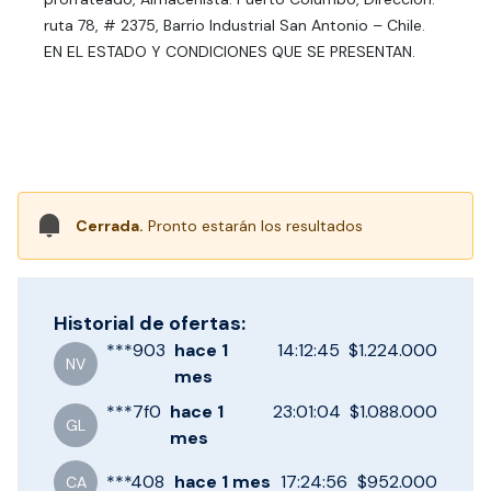
ruta 78, # 2375, Barrio Industrial San Antonio – Chile.
EN EL ESTADO Y CONDICIONES QUE SE PRESENTAN.
Cerrada.
Pronto estarán los resultados
Historial de ofertas:
***
903
hace
1
14:12:45
$1.224.000
NV
mes
***
7f0
hace
1
23:01:04
$1.088.000
GL
mes
***
408
hace
1 mes
17:24:56
$952.000
CA