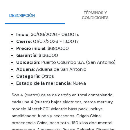
TÉRMINOS Y
DESCRIPCIÓN
CONDICIONES
Inicio:
30/06/2026 - 08.00 h.
Cierre:
01/07/2026 - 13.00 h.
Precio inicial:
$680.000
Garantía:
$136.000
Ubicación:
Puerto Columbo S.A. (San Antonio)
Aduana:
Aduana de San Antonio
Categoría:
Otros
Estado de la mercancía:
Nueva
Son 4 (cuatro) cajas de cartón en total conteniendo
cada una 4 (cuatro) bajos eléctricos, marca mercury,
modelo 14seteb001 //electric bass pack, incluye
amplificador, funda y accesorios. Origen China,
procedencia China, peso total: 160 kilos documental
prorrateado, Almacenista: Puerto Columbo, Dirección: