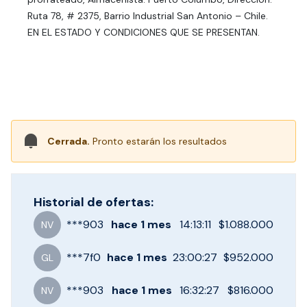
Ruta 78, # 2375, Barrio Industrial San Antonio – Chile.
EN EL ESTADO Y CONDICIONES QUE SE PRESENTAN.
Cerrada.
Pronto estarán los resultados
Historial de ofertas:
***
903
hace
1 mes
14:13:11
$1.088.000
NV
***
7f0
hace
1 mes
23:00:27
$952.000
GL
***
903
hace
1 mes
16:32:27
$816.000
NV