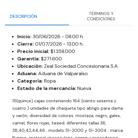
TÉRMINOS Y
DESCRIPCIÓN
CONDICIONES
Inicio:
30/06/2026 - 08.00 h.
Cierre:
01/07/2026 - 13.00 h.
Precio inicial:
$1.358.000
Garantía:
$271.600
Ubicación:
Zeal Sociedad Concesionaria S.A.
Aduana:
Aduana de Valparaíso
Categoría:
Ropa
Estado de la mercancía:
Nueva
15(quince) cajas conteniendo 164 (ciento sesenta y
cuatro ) unidades de chaqueta tipo abrigo para dama
y varón, diversidad de colores: mostaza, negro, gales,
camel, flores rojas, tweed; diferentes tallas:36,
38,40,42,44,46 ; modelo 51-2000 y 51-2004 ; marca
Bunnys, material viscosa-lana, origen y procedencia