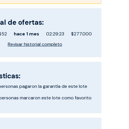
al de ofertas:
452
hace
1 mes
02:29:23
$277.000
Revisar historial completo
sticas:
personas pagaron
la garantía de este lote
personas marcaron
este lote como favorito