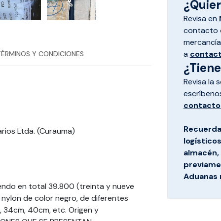
¿Quiere
Revisa en
contacto d
mercancías
a
contac
TÉRMINOS Y CONDICIONES
¿Tien
Revisa la 
escríbeno
contacto
Recuerda
rios Ltda. (Curauma)
logístico
almacén, 
previamen
Aduanas 
iendo en total 39.800 (treinta y nueve
nylon de color negro, de diferentes
 34cm, 40cm, etc. Origen y