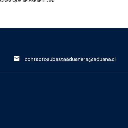
CIONES QUE SE PRESENTAN.
contactosubastaaduanera@aduana.cl