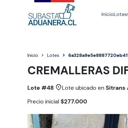
Inicio
Lotes
Inicio
Lotes
6a328a9e5e8887720eb41
CREMALLERAS DI
Lote #
48
Lote ubicado en
Sitrans
Precio inicial
$277.000