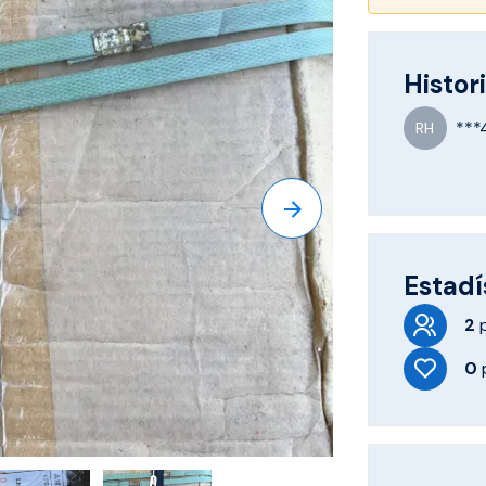
Histori
***
RH
Estadí
2
0