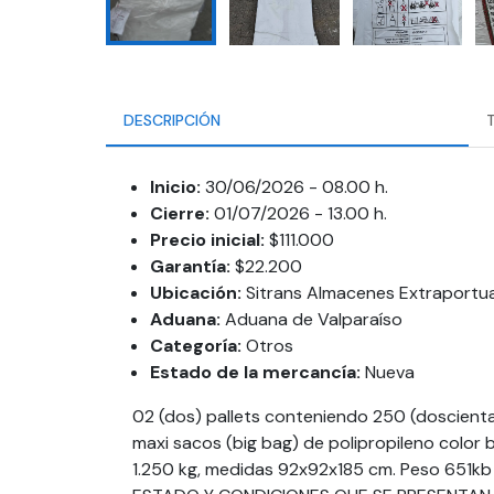
DESCRIPCIÓN
Inicio:
30/06/2026 - 08.00 h.
Cierre:
01/07/2026 - 13.00 h.
Precio inicial:
$111.000
Garantía:
$22.200
Ubicación:
Sitrans Almacenes Extraportua
Aduana:
Aduana de Valparaíso
Categoría:
Otros
Estado de la mercancía:
Nueva
02 (dos) pallets conteniendo 250 (doscienta
maxi sacos (big bag) de polipropileno color 
1.250 kg, medidas 92x92x185 cm. Peso 651kb