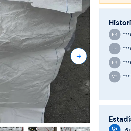
Histori
***
HR
***
LF
***
HR
***
VE
Estadí
6