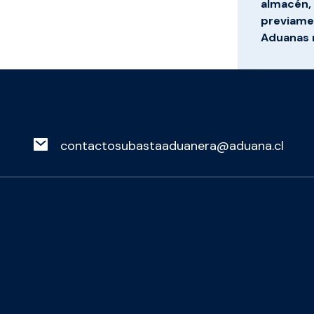
almacén, 
previamen
Aduanas 
contactosubastaaduanera@aduana.cl