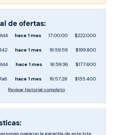
al de ofertas:
9d4
hace
1 mes
17:00:00
$222.000
842
hace
1 mes
16:59:59
$199.800
9d4
hace
1 mes
16:59:36
$177.600
7a6
hace
1 mes
16:57:28
$155.400
Revisar historial completo
sticas:
personas pagaron
la garantía de este lote