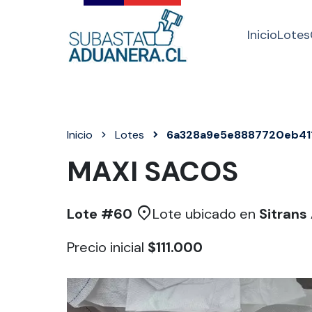
Inicio
Lotes
Inicio
Lotes
6a328a9e5e8887720eb41
MAXI SACOS
Lote #
60
Lote ubicado en
Sitrans
Precio inicial
$111.000