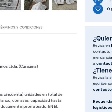
0
TÉRMINOS Y CONDICIONES
¿Quiere
Revisa en
contacto d
mercancías
a
contac
rios Ltda. (Curauma)
¿Tien
Revisa la 
escríbeno
contacto
s cincuenta) unidades en total de
blanco, con asas, capacidad hasta
Recuerda
 documental prorrateado. EN EL
logístico