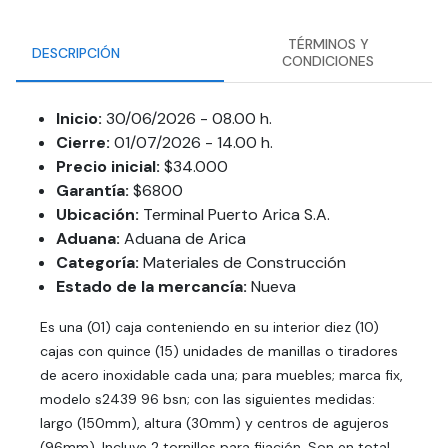
TÉRMINOS Y
DESCRIPCIÓN
CONDICIONES
Inicio:
30/06/2026 - 08.00 h.
Cierre:
01/07/2026 - 14.00 h.
Precio inicial:
$34.000
Garantía:
$6800
Ubicación:
Terminal Puerto Arica S.A.
Aduana:
Aduana de Arica
Categoría:
Materiales de Construcción
Estado de la mercancía:
Nueva
Es una (01) caja conteniendo en su interior diez (10)
cajas con quince (15) unidades de manillas o tiradores
de acero inoxidable cada una; para muebles; marca fix,
modelo s2439 96 bsn; con las siguientes medidas:
largo (150mm), altura (30mm) y centros de agujeros
(96mm). Incluye 2 tornillos para fijación. Son en total