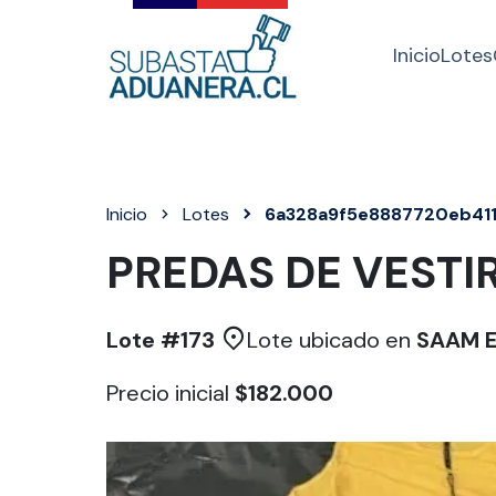
Inicio
Lotes
Inicio
Lotes
6a328a9f5e8887720eb41
PREDAS DE VESTI
Lote #
173
Lote ubicado en
SAAM Ex
Precio inicial
$182.000