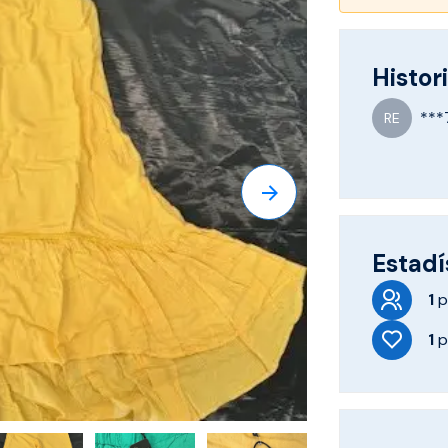
Histori
***
RE
Estadí
1
p
1
p