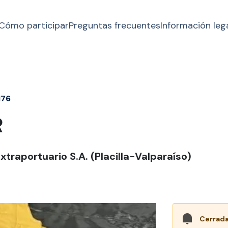
Cómo participar
Preguntas frecuentes
Información leg
176
R
traportuario S.A. (Placilla-Valparaíso)
Cerrada