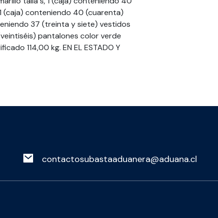
rillo talla s, 1 (caja) conteniendo 40
 1 (caja) conteniendo 40 (cuarenta)
nteniendo 37 (treinta y siete) vestidos
 (veintiséis) pantalones color verde
rificado 114,00 kg. EN EL ESTADO Y
contactosubastaaduanera@aduana.cl