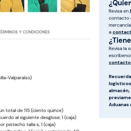
¿Quiere
Revisa en
contacto d
mercancías
a
contac
TÉRMINOS Y CONDICIONES
¿Tien
Revisa la 
escríbeno
contacto
Recuerda
illa-Valparaíso)
logístico
almacén, 
previamen
Aduanas 
 un total de 115 (ciento quince)
uerdo al siguiente desglose; 1 (caja)
 pistacho talla s, 1 (caja)