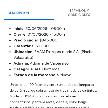
TÉRMINOS Y
DESCRIPCIÓN
CONDICIONES
Inicio:
30/06/2026 - 08.00 h.
Cierre:
01/07/2026 - 15.00 h.
Precio inicial:
$845.000
Garantía:
$169.000
Ubicación:
SAAM Extraportuario S.A. (Placilla-
Valparaíso)
Aduana:
Aduana de Valparaíso
Categoría:
Art. Eléctricos
Estado de la mercancía:
Nueva
Un total de 120 (ciento veinte) unidades de lámparas
de cerámica, de sobremesa de tres modelos distintos.
Modelo 48349: color blancas con relieves
concéntricos, pantalla recta, de tela, color beige.
Modelo 48350: color verde, pantalla recta de tela