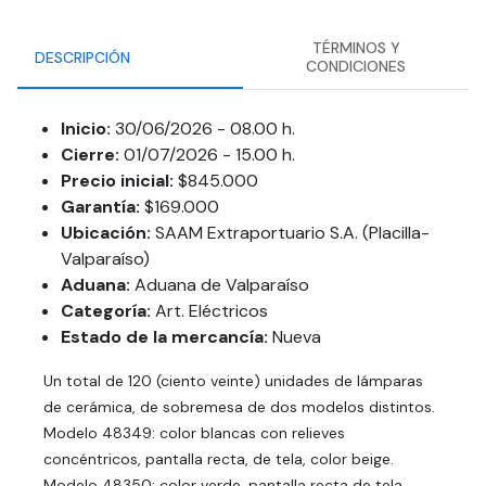
TÉRMINOS Y
DESCRIPCIÓN
CONDICIONES
Inicio:
30/06/2026 - 08.00 h.
Cierre:
01/07/2026 - 15.00 h.
Precio inicial:
$845.000
Garantía:
$169.000
Ubicación:
SAAM Extraportuario S.A. (Placilla-
Valparaíso)
Aduana:
Aduana de Valparaíso
Categoría:
Art. Eléctricos
Estado de la mercancía:
Nueva
Un total de 120 (ciento veinte) unidades de lámparas
de cerámica, de sobremesa de dos modelos distintos.
Modelo 48349: color blancas con relieves
concéntricos, pantalla recta, de tela, color beige.
Modelo 48350: color verde, pantalla recta de tela