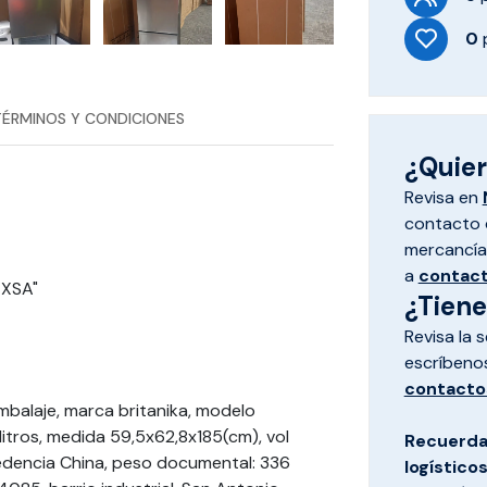
0
TÉRMINOS Y CONDICIONES
¿Quiere
Revisa en
contacto d
mercancías
a
contac
EXSA"
¿Tien
Revisa la 
escríbeno
contacto
mbalaje, marca britanika, modelo
itros, medida 59,5x62,8x185(cm), vol
Recuerda
cedencia China, peso documental: 336
logístico