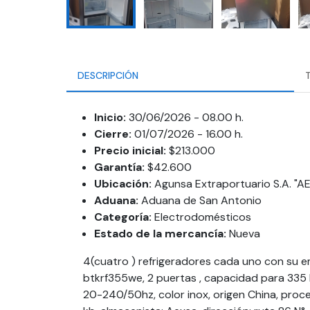
DESCRIPCIÓN
Inicio:
30/06/2026 - 08.00 h.
Cierre:
01/07/2026 - 16.00 h.
Precio inicial:
$213.000
Garantía:
$42.600
Ubicación:
Agunsa Extraportuario S.A. "A
Aduana:
Aduana de San Antonio
Categoría:
Electrodomésticos
Estado de la mercancía:
Nueva
4(cuatro ) refrigeradores cada uno con su e
btkrf355we, 2 puertas , capacidad para 335 l
20-240/50hz, color inox, origen China, pro