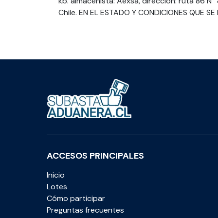
kb. almacenista: Aexsa, dirección: ruta 86 N° 
Chile. EN EL ESTADO Y CONDICIONES QUE SE
ACCESOS PRINCIPALES
Inicio
Lotes
Cómo participar
Preguntas frecuentes