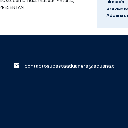
4085, barrio industrial, San Antonio,
almacén, 
 PRESENTAN.
previamen
Aduanas 
contactosubastaaduanera@aduana.cl