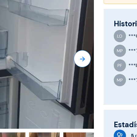
Histori
***
LO
***
MP
***
PF
***
MP
Estadí
5