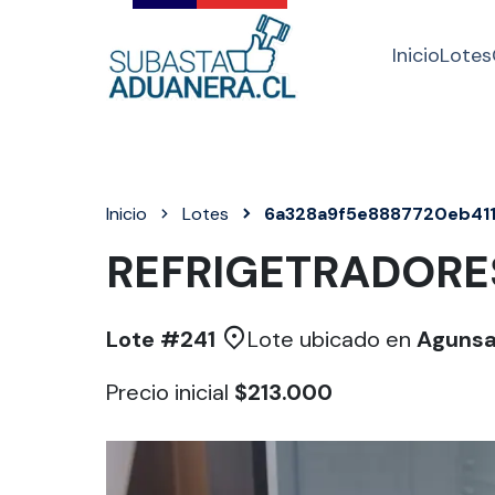
Inicio
Lotes
Inicio
Lotes
6a328a9f5e8887720eb41
REFRIGETRADORE
Lote #
241
Lote ubicado en
Agunsa 
Precio inicial
$213.000