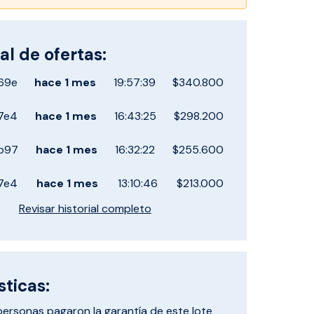
al de ofertas:
69e
hace
1 mes
19:57:39
$340.800
7e4
hace
1 mes
16:43:25
$298.200
b97
hace
1 mes
16:32:22
$255.600
7e4
hace
1 mes
13:10:46
$213.000
Revisar historial completo
sticas:
personas pagaron
la garantía de este lote