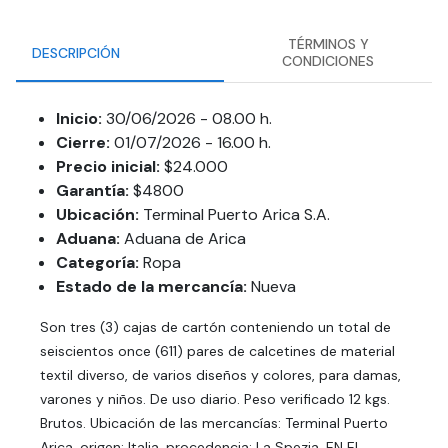
TÉRMINOS Y
DESCRIPCIÓN
CONDICIONES
Inicio:
30/06/2026 - 08.00 h.
Cierre:
01/07/2026 - 16.00 h.
Precio inicial:
$24.000
Garantía:
$4800
Ubicación:
Terminal Puerto Arica S.A.
Aduana:
Aduana de Arica
Categoría:
Ropa
Estado de la mercancía:
Nueva
Son tres (3) cajas de cartón conteniendo un total de
seiscientos once (611) pares de calcetines de material
textil diverso, de varios diseños y colores, para damas,
varones y niños. De uso diario. Peso verificado 12 kgs.
Brutos. Ubicación de las mercancías: Terminal Puerto
Arica, origen: Italia, procedencia: La Spezia. EN EL