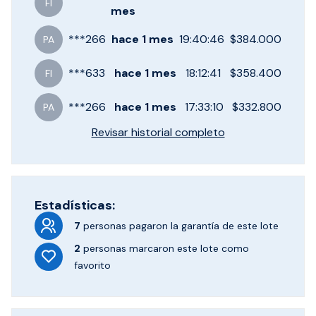
FI
mes
***
266
hace
1 mes
19:40:46
$384.000
PA
***
633
hace
1 mes
18:12:41
$358.400
FI
***
266
hace
1 mes
17:33:10
$332.800
PA
Revisar historial completo
Estadísticas:
7
personas pagaron
la garantía de este lote
2
personas marcaron
este lote como
favorito