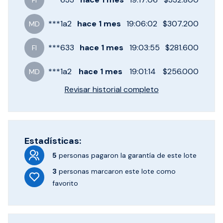
FI
***
1a2
hace
1 mes
19:06:02
$307.200
MD
***
633
hace
1 mes
19:03:55
$281.600
FI
***
1a2
hace
1 mes
19:01:14
$256.000
MD
Revisar historial completo
Estadísticas:
5
personas pagaron
la garantía de este lote
3
personas marcaron
este lote como
favorito