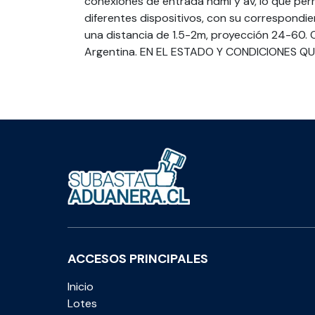
conexiones de entrada hdmi y av, lo que per
diferentes dispositivos, con su correspondi
una distancia de 1.5-2m, proyección 24-60. O
Argentina. EN EL ESTADO Y CONDICIONES QU
ACCESOS PRINCIPALES
Inicio
Lotes