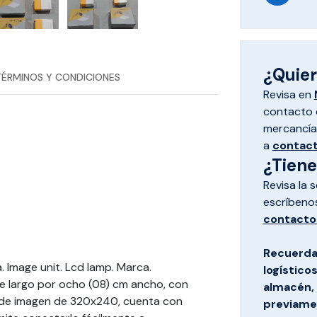
¿Quiere
TÉRMINOS Y CONDICIONES
Revisa en
contacto d
mercancías
a
contac
¿Tien
Revisa la 
escríbeno
contacto
Recuerda
. Image unit. Lcd lamp. Marca.
logístico
de largo por ocho (08) cm ancho, con
almacén, 
o de imagen de 320x240, cuenta con
previamen