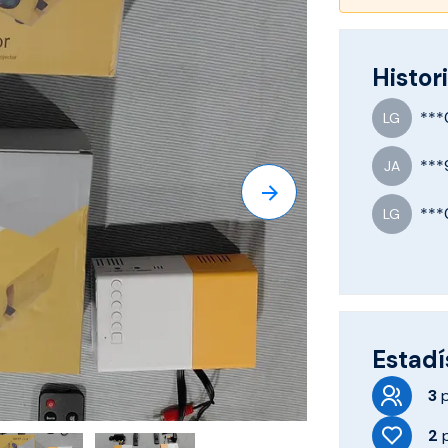
Histori
***
LG
***
JA
***
LG
Estadí
3
2