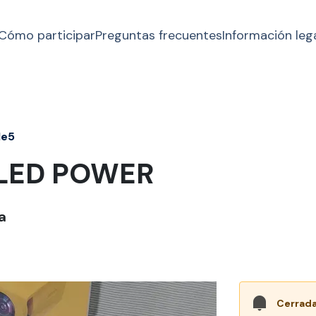
Cómo participar
Preguntas frecuentes
Información leg
1e5
 LED POWER
a
Cerrada