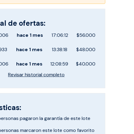
al de ofertas:
006
hace
1 mes
17:06:12
$56.000
933
hace
1 mes
13:38:18
$48.000
006
hace
1 mes
12:08:59
$40.000
Revisar historial completo
sticas:
personas pagaron
la garantía de este lote
personas marcaron
este lote como favorito