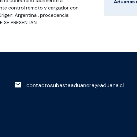
mite conectarlo fácilmente a
Aduanas 
ente control remoto y cargador con
rigen: Argentina , procedencia:
E SE PRESENTAN.
contactosubastaaduanera@aduana.cl