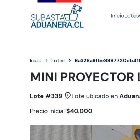
Inicio
Lotes
Inicio
Lotes
6a328a9f5e8887720eb41
MINI PROYECTOR
Lote #
339
Lote ubicado en
Aduan
Precio inicial
$40.000