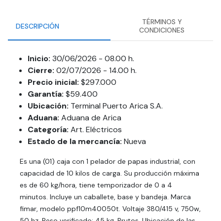
TÉRMINOS Y
DESCRIPCIÓN
CONDICIONES
Inicio:
30/06/2026 - 08.00 h.
Cierre:
02/07/2026 - 14.00 h.
Precio inicial:
$297.000
Garantía:
$59.400
Ubicación:
Terminal Puerto Arica S.A.
Aduana:
Aduana de Arica
Categoría:
Art. Eléctricos
Estado de la mercancía:
Nueva
Es una (01) caja con 1 pelador de papas industrial, con
capacidad de 10 kilos de carga. Su producción máxima
es de 60 kg/hora, tiene temporizador de 0 a 4
minutos. Incluye un caballete, base y bandeja. Marca
fimar, modelo ppf10m40050t. Voltaje 380/415 v, 750w,
50 hz. Peso verificado: 45 kg. Brutos. Ubicación de las