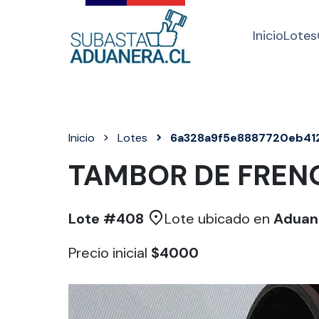
Inicio
Lotes
Inicio
Lotes
6a328a9f5e8887720eb41
TAMBOR DE FREN
Lote #
408
Lote ubicado en
Aduan
Precio inicial
$4000