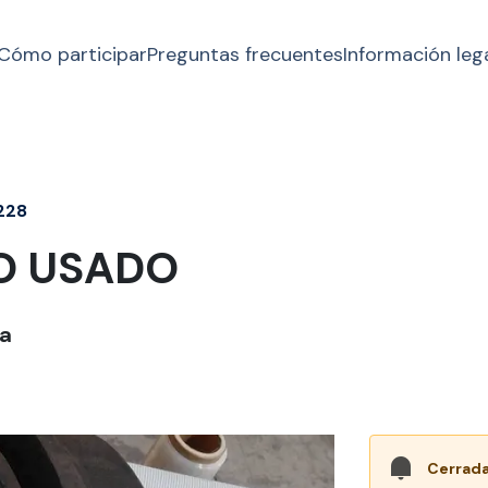
Cómo participar
Preguntas frecuentes
Información leg
228
O USADO
a
Cerrada