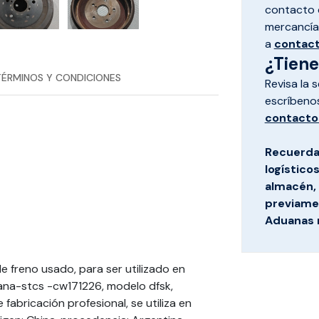
contacto d
mercancías
a
contac
¿Tien
TÉRMINOS Y CONDICIONES
Revisa la 
escríbeno
contacto
Recuerda
logístico
almacén, 
previamen
Aduanas 
e freno usado, para ser utilizado en
ana-stcs -cw171226, modelo dfsk,
abricación profesional, se utiliza en