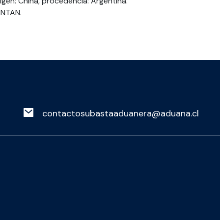
rigen: China, procedencia: Argentina.
ENTAN.
contactosubastaaduanera@aduana.cl