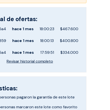
al de ofertas:
5a4
hace
1 mes
18:00:23
$467.600
359
hace
1 mes
18:00:13
$400.800
5a4
hace
1 mes
17:59:51
$334.000
Revisar historial completo
sticas:
personas pagaron
la garantía de este lote
personas marcaron
este lote como favorito