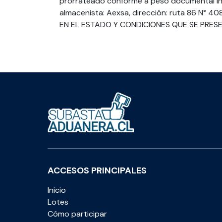
prorrateado conforme a peso documental in
almacenista: Aexsa, dirección: ruta 86 N° 4085
EN EL ESTADO Y CONDICIONES QUE SE PRES
ACCESOS PRINCIPALES
Inicio
Lotes
Cómo participar