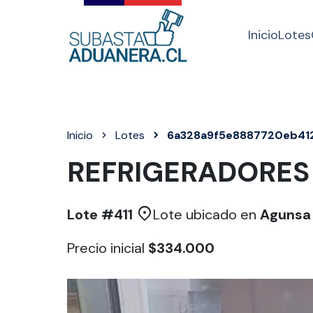
Inicio
Lotes
Inicio
Lotes
6a328a9f5e8887720eb41
REFRIGERADORES 
Lote #
411
Lote ubicado en
Agunsa 
Precio inicial
$334.000