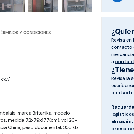
¿Quiere
TÉRMINOS Y CONDICIONES
Revisa en
contacto d
mercancías
a
contac
¿Tien
Revisa la 
EXSA"
escríbeno
contacto
Recuerda
mbalaje, marca Britanika, modelo
logístico
tros, medida 72x79x177(cm), vol 20-
almacén, 
ncia China, peso documental: 336 kb
previamen