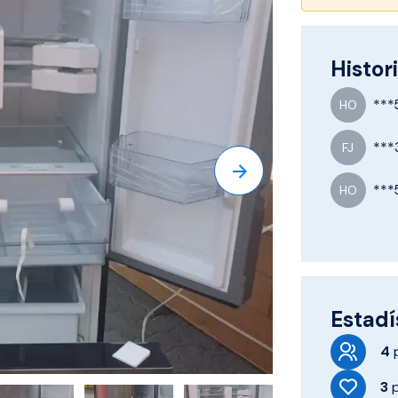
Histori
***
HO
***
FJ
***
HO
Estadí
4
3