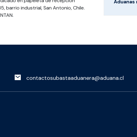
dicado en papeleta de recepción
Aduanas 
, barrio industrial, San Antonio, Chile.
ENTAN.
contactosubastaaduanera@aduana.cl