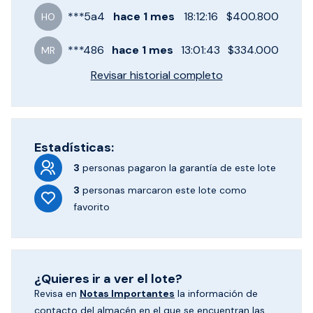
***
5a4
hace
1 mes
18:12:16
$400.800
HO
***
486
hace
1 mes
13:01:43
$334.000
MR
Revisar historial completo
Estadísticas:
3
personas pagaron
la garantía de este lote
3
personas marcaron
este lote como
favorito
¿Quieres ir a ver el lote?
Revisa en
Notas Importantes
la información de
contacto del almacén en el que se encuentran las