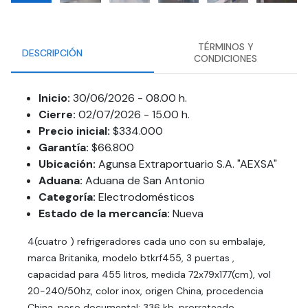
TÉRMINOS Y
DESCRIPCIÓN
CONDICIONES
Inicio:
30/06/2026 - 08.00 h.
Cierre:
02/07/2026 - 15.00 h.
Precio inicial:
$334.000
Garantía:
$66.800
Ubicación:
Agunsa Extraportuario S.A. "AEXSA"
Aduana:
Aduana de San Antonio
Categoría:
Electrodomésticos
Estado de la mercancía:
Nueva
4(cuatro ) refrigeradores cada uno con su embalaje,
marca Britanika, modelo btkrf455, 3 puertas ,
capacidad para 455 litros, medida 72x79x177(cm), vol
20-240/50hz, color inox, origen China, procedencia
China, peso documental: 336 kb. prorrateado