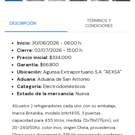
TÉRMINOS Y
DESCRIPCIÓN
CONDICIONES
Inicio:
30/06/2026 - 08.00 h.
Cierre:
02/07/2026 - 15.00 h.
Precio inicial:
$334.000
Garantía:
$66.800
Ubicación:
Agunsa Extraportuario S.A. "AEXSA"
Aduana:
Aduana de San Antonio
Categoría:
Electrodomésticos
Estado de la mercancía:
Nueva
4(cuatro ) refrigeradores cada uno con su embalaje,
marca Britanika, modelo btkrf455, 3 puertas ,
capacidad para 455 litros, medida 72x79x177(cm), vol
20-240/50hz, color inox, origen China, procedencia
China, peso documental: 336 kb prorrateado conforme