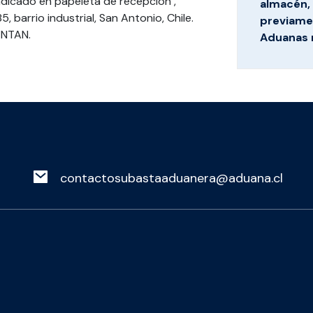
dicado en papeleta de recepción ,
almacén, 
, barrio industrial, San Antonio, Chile.
previamen
ENTAN.
Aduanas 
contactosubastaaduanera@aduana.cl