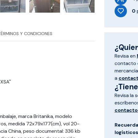
0
TÉRMINOS Y CONDICIONES
¿Quiere
Revisa en
contacto d
mercancías
a
contac
EXSA"
¿Tien
Revisa la 
escríbeno
contacto
mbalaje, marca Britanika, modelo
tros, medida 72x79x177(cm), vol 20-
Recuerda
ncia China, peso documental: 336 kb
logístico