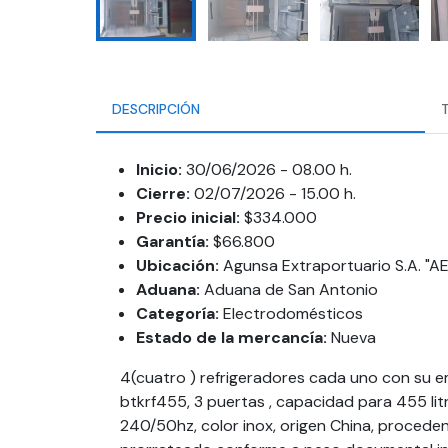
DESCRIPCIÓN
Inicio:
30/06/2026 - 08.00 h.
Cierre:
02/07/2026 - 15.00 h.
Precio inicial:
$334.000
Garantía:
$66.800
Ubicación:
Agunsa Extraportuario S.A. "A
Aduana:
Aduana de San Antonio
Categoría:
Electrodomésticos
Estado de la mercancía:
Nueva
4(cuatro ) refrigeradores cada uno con su e
btkrf455, 3 puertas , capacidad para 455 li
240/50hz, color inox, origen China, procede