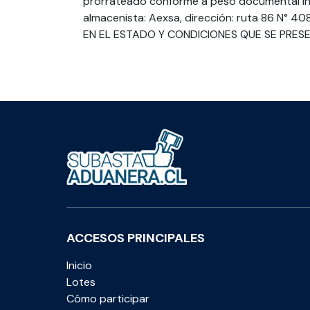
prorrateado conforme a peso documental in
almacenista: Aexsa, dirección: ruta 86 N° 4085
EN EL ESTADO Y CONDICIONES QUE SE PRES
ACCESOS PRINCIPALES
Inicio
Lotes
Cómo participar