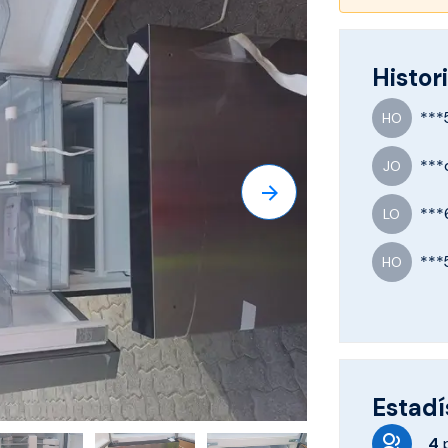
Histori
***
HO
***
JO
***
LO
***
HO
Estadí
4