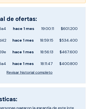
al de ofertas:
5a4
hace
1 mes
19:00:11
$601.200
d42
hace
1 mes
18:59:15
$534.400
69e
hace
1 mes
18:56:13
$467.600
5a4
hace
1 mes
18:11:47
$400.800
Revisar historial completo
sticas:
personas pagaron
la garantía de este lote