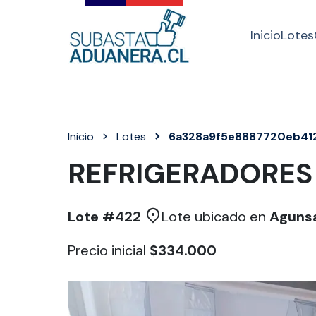
Inicio
Lotes
Inicio
Lotes
6a328a9f5e8887720eb41
REFRIGERADORES 
Lote #
422
Lote ubicado en
Agunsa
Precio inicial
$334.000