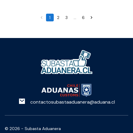
1
2
3
…
6
contactosubastaaduanera@aduana.cl
©
2026
- Subasta Aduanera