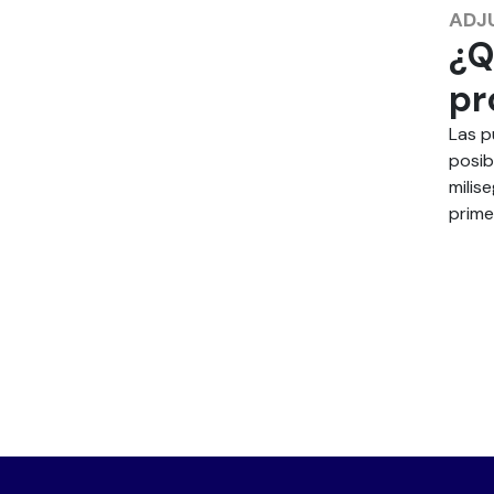
ADJ
¿Q
pr
Las p
posib
milis
prime