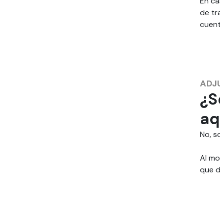
En ca
de tr
cuent
ADJ
¿S
aq
No, s
Al mo
que d