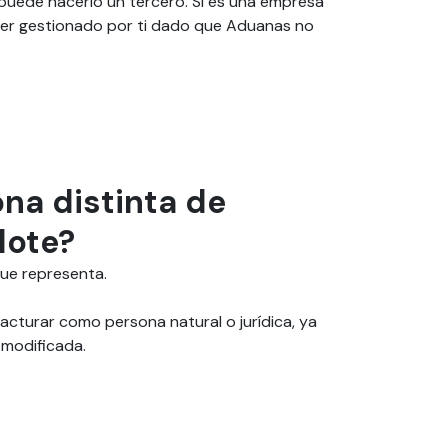
puede hacerlo un tercero. Si es una empresa
 ser gestionado por ti dado que Aduanas no
na distinta de
lote?
 que representa.
facturar como persona natural o jurídica, ya
 modificada.