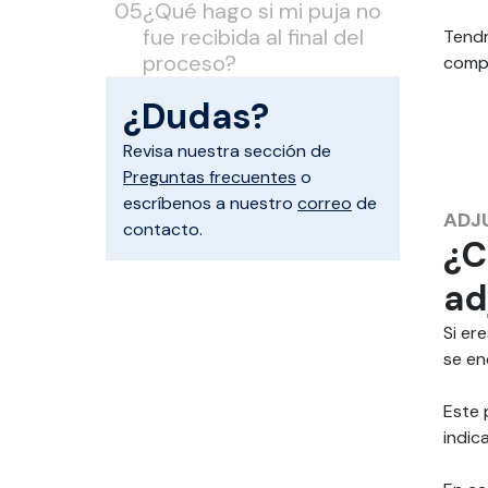
¿Qué hago si mi puja no
fue recibida al final del
Tendr
proceso?
compr
¿Dudas?
Revisa nuestra sección de
Preguntas frecuentes
o
escríbenos a nuestro
correo
de
ADJ
contacto.
¿C
ad
Si er
se en
Este 
indic