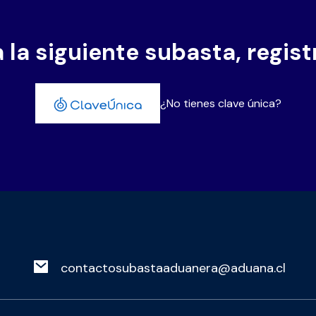
 la siguiente subasta, regis
¿No tienes clave única?
contactosubastaaduanera@aduana.cl