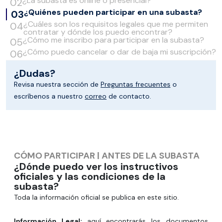
¿La subasta es online o presencial?
¿Quiénes pueden participar en una subasta?
¿Cuáles son los requisitos legales que me permiten
contratar y dónde los puedo encontrar?
¿Cómo me inscribo para participar en la subasta?
¿Cómo puedo cancelar o dar de baja mi suscripción?
¿Dudas?
Revisa nuestra sección de
Preguntas frecuentes
o
escríbenos a nuestro
correo
de contacto.
CÓMO PARTICIPAR
|
ANTES DE LA SUBASTA
¿Dónde puedo ver los instructivos
oficiales y las condiciones de la
subasta?
Toda la información oficial se publica en este sitio.
Información Legal
:
aquí encontrarás los documentos